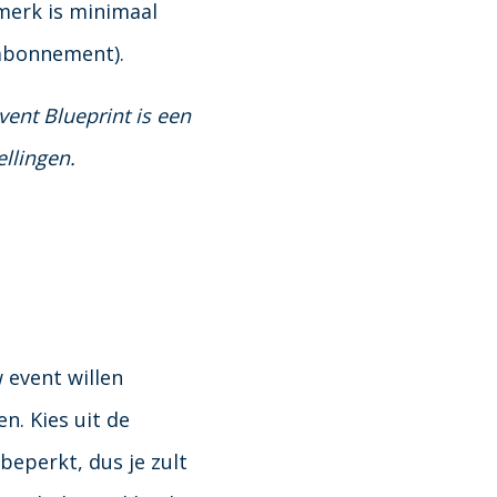
 merk is minimaal
 abonnement).
ent Blueprint is een
ellingen.
 event willen
n. Kies uit de
 beperkt, dus je zult