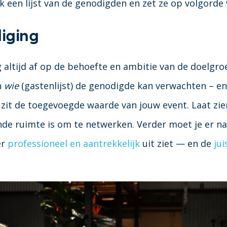
 een lijst van de genodigden en zet ze op volgorde 
diging
 altijd af op de behoefte en ambitie van de doelgro
n
wie
(gastenlijst) de genodigde kan verwachten – e
 zit de toegevoegde waarde van jouw event. Laat zien
 ruimte is om te netwerken. Verder moet je er nat
er
professioneel en aantrekkelijk
uit ziet — en de
jui