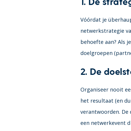
1. De strate
Vóórdat je überhaup
netwerkstrategie van
behoefte aan? Als j
doelgroepen (partne
2. De doelst
Organiseer nooit ee
het resultaat (en d
verantwoorden. De do
een netwerkevent dr