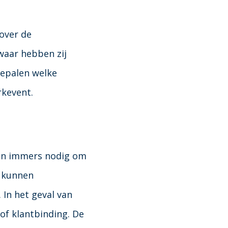
over de
 waar hebben zij
bepalen welke
rkevent.
zijn immers nodig om
e kunnen
 In het geval van
of klantbinding. De