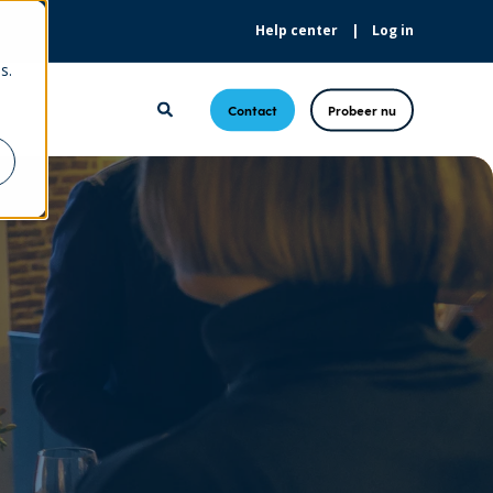
Help center
Log in
s.
Contact
Probeer nu