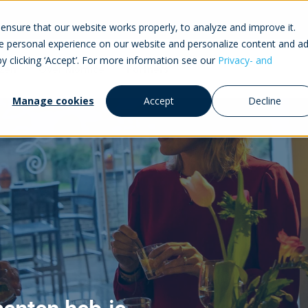
ensure that our website works properly, to analyze and improve it.
 personal experience on our website and personalize content and ad
by clicking ‘Accept’. For more information see our
Privacy- and
jzen
Over Momice
Partners
Manage cookies
Accept
Decline
menten heb je