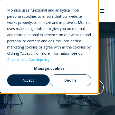
Momice uses functional and analytical (non
personal) cookies to ensure that our website
works properly, to analyze and improve it. Momice
uses marketing cookies to give you an optimal
and more personal experience on our website and
personalize content and ads. You can decline
Online & hybride
marketing cookies or agree with all the cookies by
clicking ‘Accept’. For more information see our
events
worden beter
Privacy- and Cookiepolicy
.
met Momice
Manage cookies
Accept
Decline
Probeer gratis uit
Neem contact op