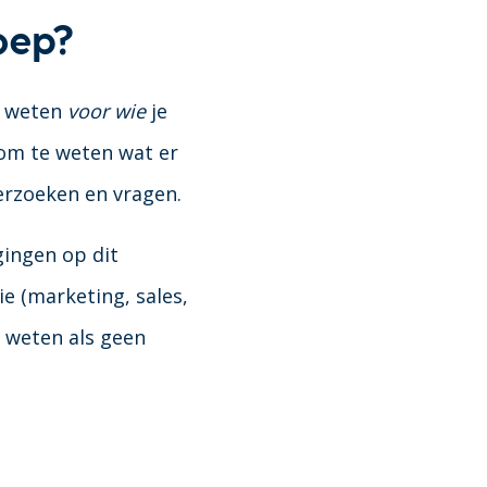
oep?
t weten
voor wie
je
 om te weten wat er
derzoeken en vragen.
gingen op dit
e (marketing, sales,
 weten als geen