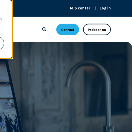
Help center
Log in
s.
Contact
Probeer nu