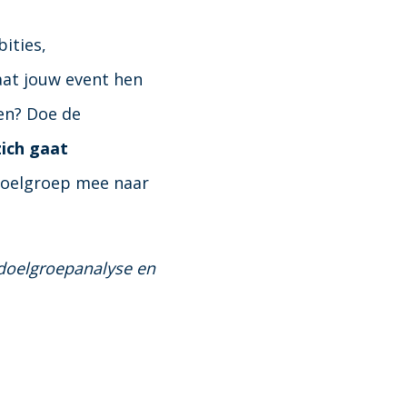
ities,
at jouw event hen
gen? Doe de
ich gaat
 doelgroep mee naar
e doelgroepanalyse en