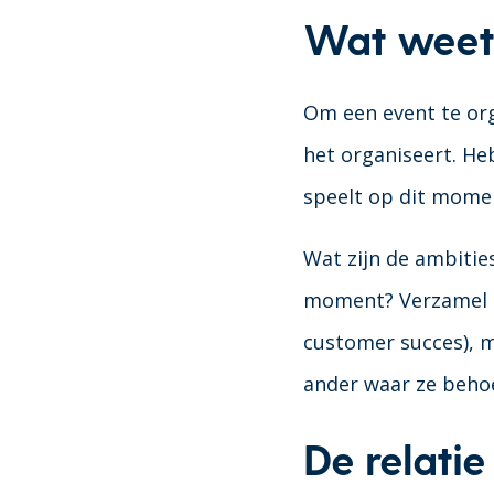
Wat weet 
Om een event te org
het organiseert. He
speelt op dit moment
Wat zijn de ambitie
moment? Verzamel di
customer succes), m
ander waar ze beho
De relati