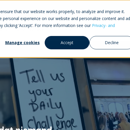
ensure that our website works properly, to analyze and improve it.
 personal experience on our website and personalize content and ad
by clicking ‘Accept’. For more information see our
Privacy- and
jzen
Over Momice
Partners
Manage cookies
Accept
Decline
 dat niemand