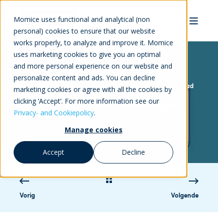
Momice uses functional and analytical (non
personal) cookies to ensure that our website
works properly, to analyze and improve it. Momice
uses marketing cookies to give you an optimal
and more personal experience on our website and
personalize content and ads. You can decline
Fleur Oude Voshaar
28-feb-2022 14:41:00
2 min read
marketing cookies or agree with all the cookies by
clicking ‘Accept’. For more information see our
Momice ♥ onderwijsinstellingen
Privacy- and Cookiepolicy
.
Manage cookies
Accept
Decline
Vorig
Volgende