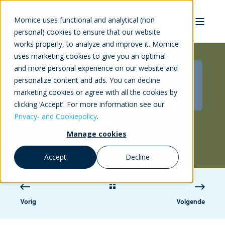
Momice uses functional and analytical (non
personal) cookies to ensure that our website
works properly, to analyze and improve it. Momice
uses marketing cookies to give you an optimal
and more personal experience on our website and
personalize content and ads. You can decline
Marlou Kramer
17-jan-2016 0:00:00
1 min read
marketing cookies or agree with all the cookies by
clicking ‘Accept’. For more information see our
Kleine events organiseren veel
Privacy- and Cookiepolicy
.
werk? Niet volgens Marjolein!
Manage cookies
Accept
Decline
Vorig
Volgende