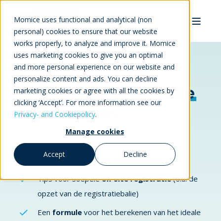
Momice uses functional and analytical (non
personal) cookies to ensure that our website
works properly, to analyze and improve it. Momice
uses marketing cookies to give you an optimal
and more personal experience on our website and
Whitepaper
personalize content and ads. You can decline
Vlekkeloze registratie
marketing cookies or agree with all the cookies by
clicking ‘Accept’. For more information see our
in 5 stappen
Privacy- and Cookiepolicy
.
Manage cookies
In deze whitepaper vind je:
Accept
Decline
Do’s en don'ts bij
bezoekersregistratie
Tips voor soepele
on-site registratie
(o.a. de
opzet van de registratiebalie)
Een
formule
voor het berekenen van het ideale