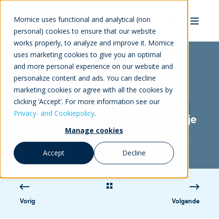
Momice uses functional and analytical (non
personal) cookies to ensure that our website
works properly, to analyze and improve it. Momice
uses marketing cookies to give you an optimal
and more personal experience on our website and
personalize content and ads. You can decline
Rutger Bremer
20-sep-2018 12:14:01
3 min read
marketing cookies or agree with all the cookies by
clicking ‘Accept’. For more information see our
Waarom naambadges geen
Privacy- and Cookiepolicy
.
garantie zijn voor netwerken op je
event
Manage cookies
Accept
Decline
Vorig
Volgende