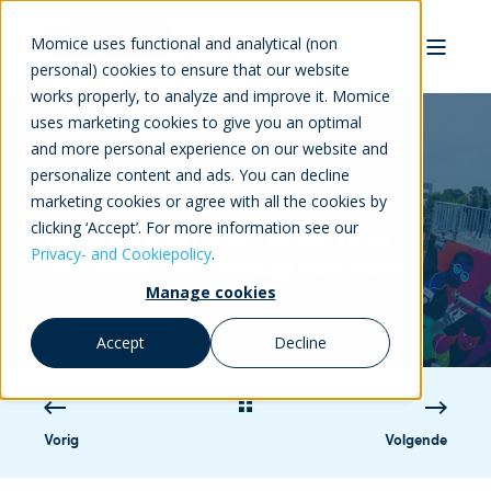
Momice uses functional and analytical (non
personal) cookies to ensure that our website
works properly, to analyze and improve it. Momice
uses marketing cookies to give you an optimal
and more personal experience on our website and
personalize content and ads. You can decline
Aaron Mirck
12-mrt-2019 10:51:02
3 min read
marketing cookies or agree with all the cookies by
clicking ‘Accept’. For more information see our
Hoe The Next Web lange rijen
Privacy- and Cookiepolicy
.
voorkomt met behulp van data
Manage cookies
Accept
Decline
Vorig
Volgende