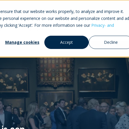
ensure that our website works properly, to analyze and improve it.
 personal experience on our website and personalize content and ad
by clicking ‘Accept’. For more information see our
Privacy- and
jzen
Over Momice
Partners
Manage cookies
Accept
Decline
 is een