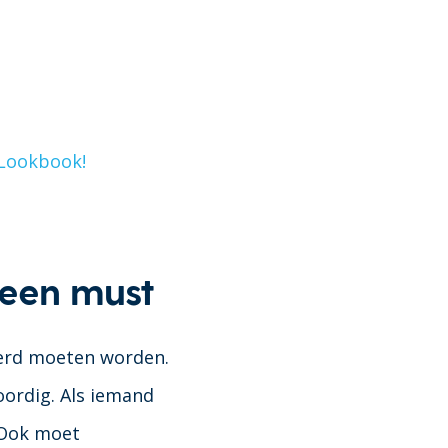
 Lookbook!
 een must
eerd moeten worden.
oordig. Als iemand
 Ook moet