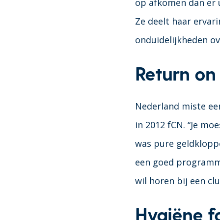
op afkomen dan er u
Ze deelt haar ervar
onduidelijkheden ov
Return on
Nederland miste ee
in 2012 fCN. “Je moe
was pure geldkloppe
een goed programma
wil horen bij een cl
Hygiëne f