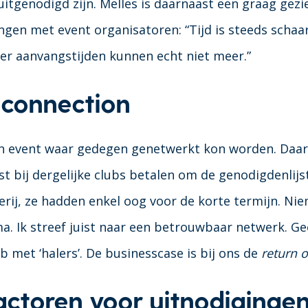
itgenodigd zijn. Melles is daarnaast een graag gezi
ingen met event organisatoren: “Tijd is steeds scha
er aanvangstijden kunnen echt niet meer.”
 connection
n event waar gedegen genetwerkt kon worden. Daar
st bij dergelijke clubs betalen om de genodigdenlijs
rij, ze hadden enkel oog voor de korte termijn. Ni
. Ik streef juist naar een betrouwbaar netwerk. 
ub met ‘halers’. De businesscase is bij ons de
return o
actoren voor uitnodiginge