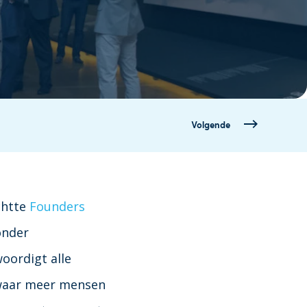
Volgende
chtte
Founders
onder
oordigt alle
s waar meer mensen