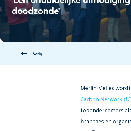
doodzonde'
Vorig
Merlin Melles word
Carbon Network (fC
topondernemers als
branches en organis