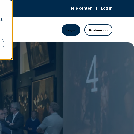
Help center
Log in
s.
Login
Probeer nu