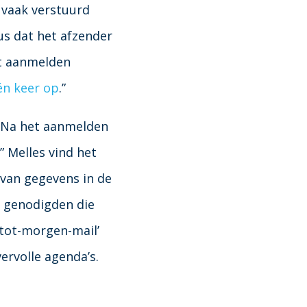
 vaak verstuurd
dus dat het afzender
et aanmelden
één keer op
.”
 “Na het aanmelden
” Melles vind het
van gegevens in de
e genodigden die
‘tot-morgen-mail’
rvolle agenda’s.