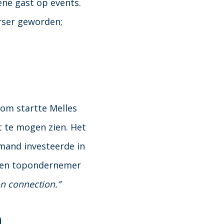
ene gast op events.
arser geworden;
om startte Melles
t te mogen zien. Het
emand investeerde in
Geen topondernemer
n connection.
”
n