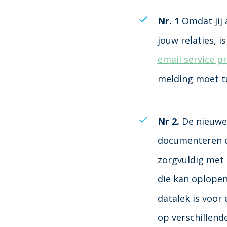
Nr. 1
Omdat jij 
jouw relaties, i
email service p
melding moet t
Nr 2.
De nieuwe
documenteren en
zorgvuldig met 
die kan oplopen
datalek is voor 
op verschillend