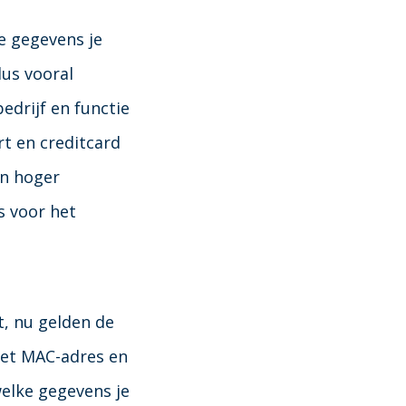
e gegevens je
dus vooral
edrijf en functie
t en creditcard
en hoger
s voor het
, nu gelden de
het MAC-adres en
welke gegevens je