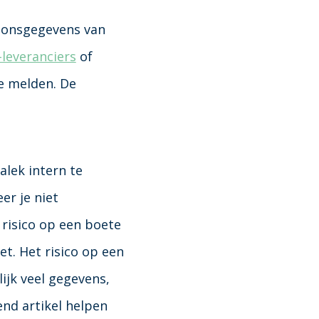
soonsgegevens van
leveranciers
of
te melden. De
alek
intern te
r je niet
risico op een boete
t. Het risico op een
ijk veel gegevens,
end artikel helpen