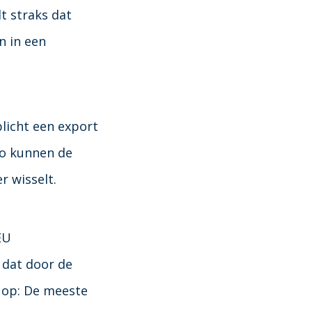
t straks dat
n in een
licht een export
Zo kunnen de
r wisselt.
EU
d dat door de
t op: De meeste