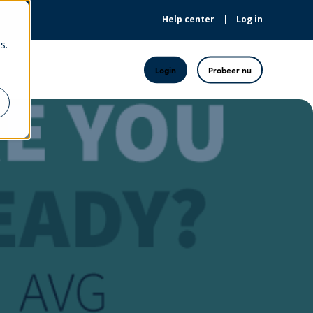
Help center
Log in
s.
Login
Probeer nu