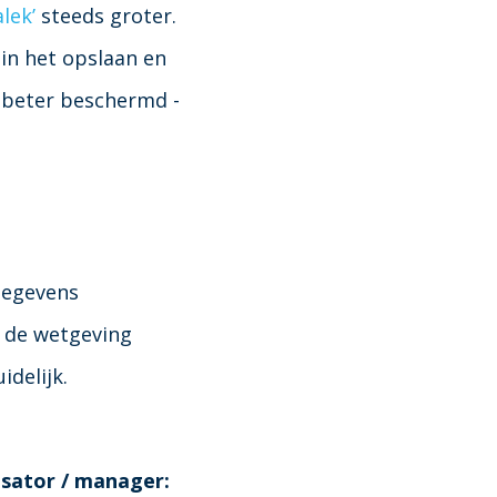
alek’
steeds groter.
in het opslaan en
beter beschermd -
gegevens
t de wetgeving
idelijk.
isator / manager: