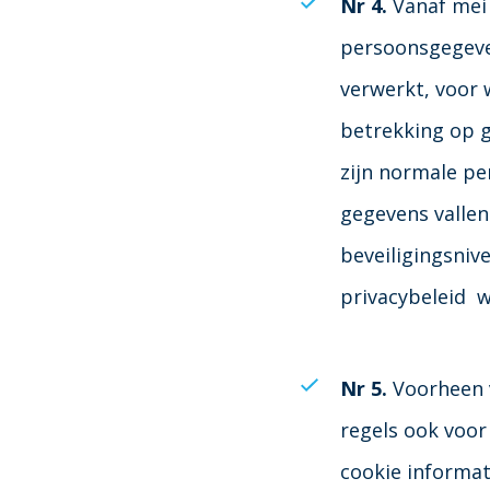
Nr 4.
Vanaf mei 
persoonsgegev
verwerkt, voor w
betrekking op 
zijn normale pe
gegevens valle
beveiligingsnive
privacybeleid w
Nr 5.
Voorheen v
regels ook voor
cookie informati