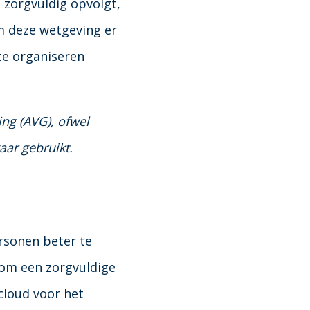
 zorgvuldig opvolgt,
m deze wetgeving er
te organiseren
g (AVG), ofwel
aar gebruikt.
rsonen beter te
om een zorgvuldige
cloud voor het