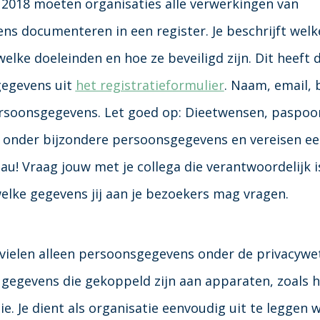
2018 moeten organisaties alle verwerkingen van
ens
documenteren in een register. Je beschrijft welk
elke doeleinden en hoe ze beveiligd zijn. Dit heeft 
gegevens uit
het registratieformulier
. Naam, email, b
rsoonsgegevens. Let goed op: Dieetwensen, paspoor
n onder bijzondere persoonsgegevens en vereisen e
au! Vraag jouw met je collega die verantwoordelijk i
elke gegevens jij aan je bezoekers mag vragen.
ielen alleen
persoonsgegevens
onder de privacywet
 gegevens die gekoppeld zijn aan
apparaten, zoals 
e. Je dient als organisatie eenvoudig uit te leggen 