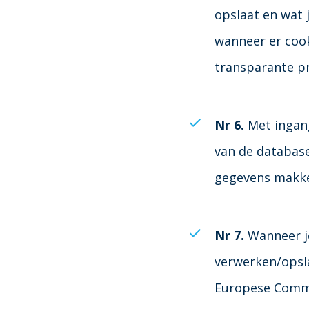
opslaat en wat 
wanneer er cook
transparante pr
Nr 6.
Met ingang
van de database
gegevens makke
Nr 7.
Wanneer je
verwerken/opsla
Europese Comm