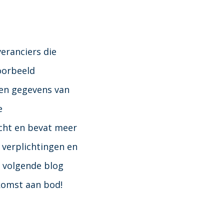
eranciers die
oorbeeld
ken gegevens van
e
cht en bevat meer
verplichtingen en
n volgende blog
komst aan bod!