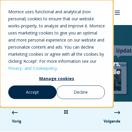
Momice uses functional and analytical (non
personal) cookies to ensure that our website
works properly, to analyze and improve it. Momice
uses marketing cookies to give you an optimal
and more personal experience on our website and
personalize content and ads. You can decline
Rutger Bremer
15-apr-2021 16:31:38
1 min read
marketing cookies or agree with all the cookies by
clicking ‘Accept’. For more information see our
Momice Online: 1000+ deelnemers,
Privacy- and Cookiepolicy
.
grotere livestream en kijken op alle
devices
Manage cookies
Accept
Decline
Vorig
Volgende