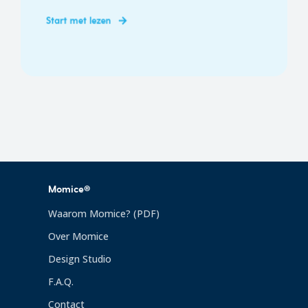
Start met lezen
Momice®
Waarom Momice? (PDF)
Over Momice
Design Studio
F.A.Q.
Contact