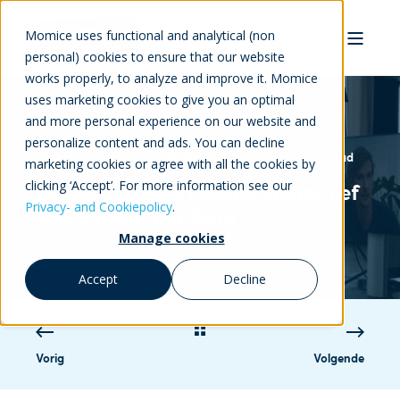
Momice uses functional and analytical (non
personal) cookies to ensure that our website
works properly, to analyze and improve it. Momice
uses marketing cookies to give you an optimal
and more personal experience on our website and
personalize content and ads. You can decline
Fleur Oude Voshaar
28-jan-2021 14:05:36
3 min read
marketing cookies or agree with all the cookies by
clicking ‘Accept’. For more information see our
Momice lanceert nieuw interactief
Privacy- and Cookiepolicy
.
online event platform
Manage cookies
Accept
Decline
Vorig
Volgende