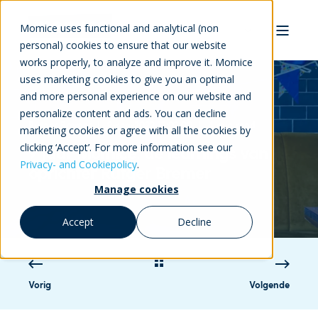
Momice uses functional and analytical (non
personal) cookies to ensure that our website
works properly, to analyze and improve it. Momice
uses marketing cookies to give you an optimal
and more personal experience on our website and
personalize content and ads. You can decline
Rutger Bremer
9-sep-2022 12:02:00
4 min read
marketing cookies or agree with all the cookies by
clicking ‘Accept’. For more information see our
9 jaar Momice: de learnings van
Privacy- and Cookiepolicy
.
oprichter Rutger Bremer
Manage cookies
Accept
Decline
Vorig
Volgende