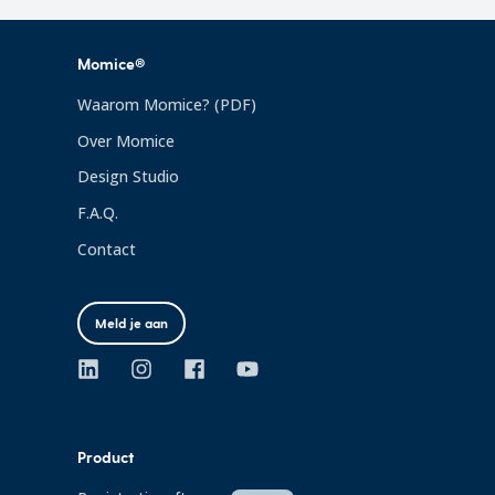
Momice®
Waarom Momice? (PDF)
Over Momice
Design Studio
F.A.Q.
Contact
Meld je aan
Product