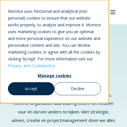
Momice uses functional and analytical (non
personal) cookies to ensure that our website
works properly, to analyze and improve it. Momice
uses marketing cookies to give you an optimal
and more personal experience on our website and
personalize content and ads. You can decline
marketing cookies or agree with all the cookies by
Maak kennis met
clicking ‘Accept’. For more information see our
Privacy- and Cookiepolicy
.
Obsession
Manage cookies
We bedenken en regisseren evenementen die
Accept
Decline
verder gaan dan de dag zelf. Zo helpen we mens,
merk en organisatie duurzaam groeien. We hebben
vuur en durven anders te kijken. Met strategie,
advies, creatie en projectmanagement doen we alles