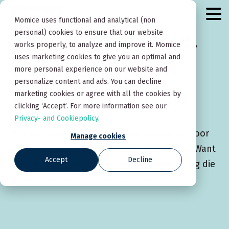
Momice uses functional and analytical (non
Eventregistratie.
personal) cookies to ensure that our website
works properly, to analyze and improve it. Momice
uses marketing cookies to give you an optimal and
Bespaar tijd en
more personal experience on our website and
personalize content and ads. You can decline
voorkom fouten.
marketing cookies or agree with all the cookies by
clicking ‘Accept’. For more information see our
Privacy- and Cookiepolicy
.
Momice maakt eventregistratie makkelijk, voor
Manage cookies
jou als organisator én voor je genodigden. Want
Accept
Decline
jij als eventprofessional hebt software nodig die
verder gaat dan Excel en Outlook.