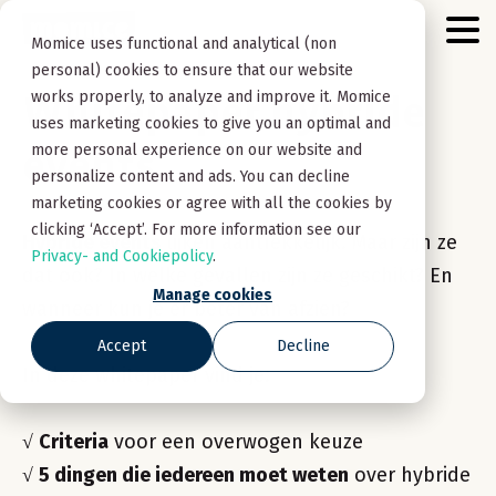
Momice uses functional and analytical (non
personal) cookies to ensure that our website
Whitepaper hybride
works properly, to analyze and improve it. Momice
uses marketing cookies to give you an optimal and
events
more personal experience on our website and
personalize content and ads. You can decline
marketing cookies or agree with all the cookies by
clicking ‘Accept’. For more information see our
Hybride events
lijken aantrekkelijk. Maar zijn ze
Privacy- and Cookiepolicy
.
dat ook? In welke gevallen zijn ze geschikt? En
Manage cookies
wanneer kun je er beter van afzien?
Accept
Decline
In deze whitepaper vind je:
√
Criteria
voor een overwogen keuze
√
5 dingen die iedereen moet weten
over hybride