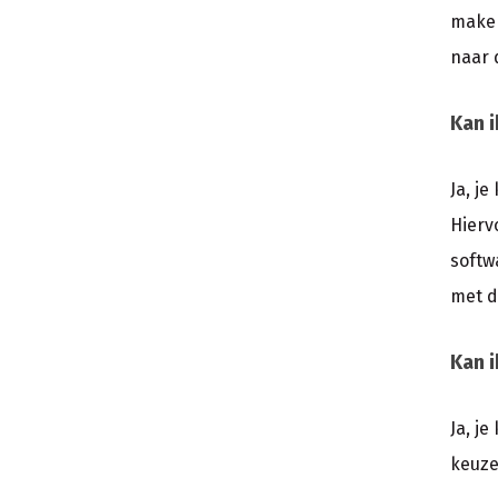
maken
naar 
Kan i
Ja, j
Hierv
softw
met d
Kan i
Ja, j
keuze