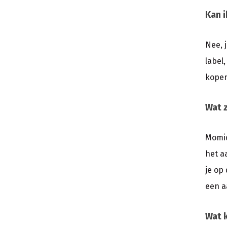
Kan i
Nee, 
label
kopen
Wat z
Momic
het a
je op
een a
Wat 