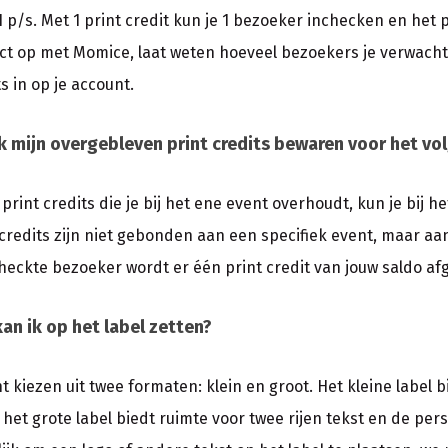
€1 p/s. Met 1 print credit kun je 1 bezoeker inchecken en het
ct op met Momice, laat weten hoeveel bezoekers je verwacht e
s in op je account.
k mijn overgebleven print credits bewaren voor het vo
 print credits die je bij het ene event overhoudt, kun je bij 
 credits zijn niet gebonden aan een specifiek event, maar aan
heckte bezoeker wordt er één print credit van jouw saldo af
an ik op het label zetten?
t kiezen uit twee formaten: klein en groot. Het kleine label b
 het grote label biedt ruimte voor twee rijen tekst en de pers