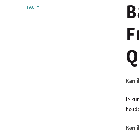
B
FAQ
F
Q
Kan i
Je ku
houder
Kan i