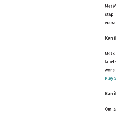
Met M
stap 
voora
Kan i
Met d
label
wens 
Play 
Kan i
Om la