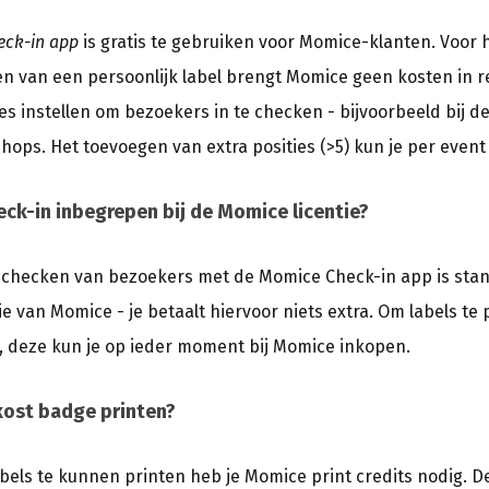
eck-in app
is gratis te gebruiken voor Momice-klanten. Voor
en van een persoonlijk label brengt Momice geen kosten in rek
ies instellen om bezoekers in te checken - bijvoorbeeld bij d
hops. Het toevoegen van extra posities (>5) kun je per even
eck-in inbegrepen bij de Momice licentie?
nchecken van bezoekers met de Momice Check-in app is sta
ie van Momice - je betaalt hiervoor niets extra. Om labels te 
, deze kun je op ieder moment bij Momice inkopen.
kost badge printen?
bels te kunnen printen heb je Momice print credits nodig. De