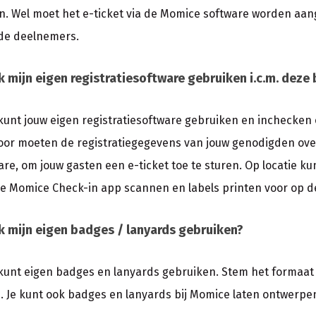
. Wel moet het e-ticket via de Momice software worden a
de deelnemers.
k mijn eigen registratiesoftware gebruiken i.c.m. dez
e kunt jouw eigen registratiesoftware gebruiken en inchecke
oor moeten de registratiegegevens van jouw genodigden ov
are, om jouw gasten een e-ticket toe te sturen. Op locatie ku
e Momice Check-in app scannen en labels printen voor op d
k mijn eigen badges / lanyards gebruiken?
e kunt eigen badges en lanyards gebruiken. Stem het formaat
. Je kunt ook badges en lanyards bij Momice laten ontwerp