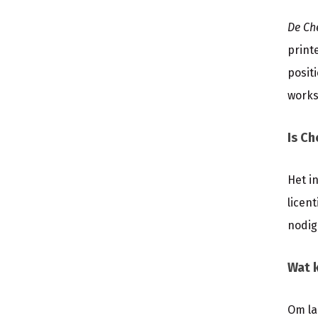
De Ch
print
posit
works
Is Ch
Het i
licent
nodig
Wat 
Om la