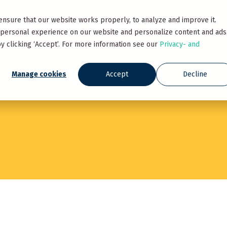
ensure that our website works properly, to analyze and improve it.
ademy
Prijzen
Over Momice
Partners
Contact
personal experience on our website and personalize content and ads
y clicking ‘Accept’. For more information see our
Privacy- and
Manage cookies
Accept
Decline