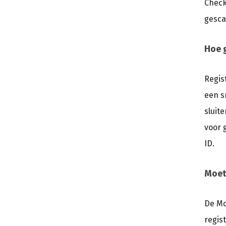
Check
gesca
Hoe g
Regis
een s
sluit
voor 
ID.
Moet
De Mo
regis