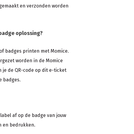
angemaakt en verzonden worden
e badge oplossing?
n of badges printen met Momice.
ergezet worden in de Momice
n je de QR-code op dit e-ticket
e badges.
 label af op de badge van jouw
en en bedrukken.