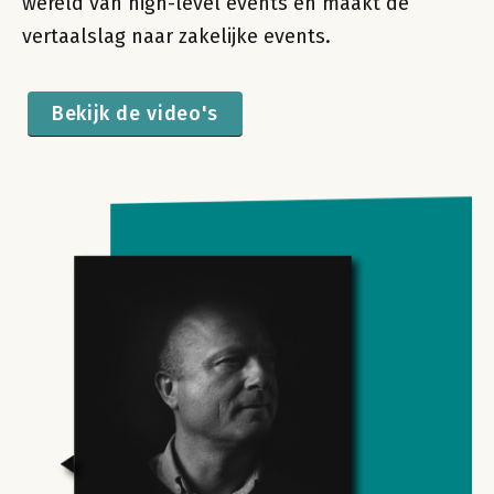
wereld van high-level events en maakt de
vertaalslag naar zakelijke events.
Bekijk de video's