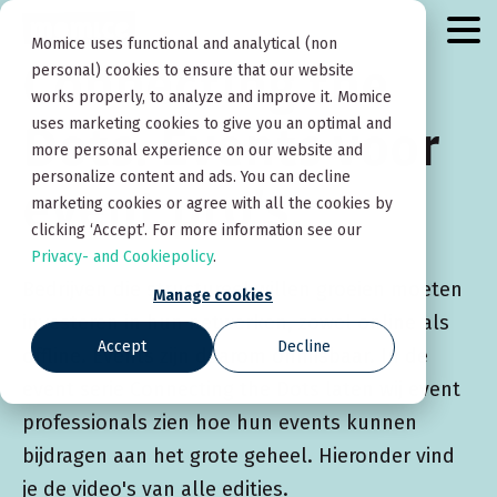
Momice uses functional and analytical (non
Connecting the
personal) cookies to ensure that our website
works properly, to analyze and improve it. Momice
uses marketing cookies to give you an optimal and
Dots. Events voor
more personal experience on our website and
personalize content and ads. You can decline
event pro's.
marketing cookies or agree with all the cookies by
clicking ‘Accept’. For more information see our
Privacy- and Cookiepolicy
.
Bedrijven die structureel willen groeien moeten
Manage cookies
investeren in hun netwerken, zowel online als
Accept
Decline
offline. Events zijn daarom onmisbaar. In de
event serie Connecting the Dots laten wij event
professionals zien hoe hun events kunnen
bijdragen aan het grote geheel.
Hieronder vind
je de video's van alle edities.